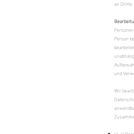
an Dritte.
Bearbeit
Personend
Person be
bearbeite
unabhängi
Aufbewahr
und Verw
Wir bear
Datenschu
anwendba
Zusammen
lit. a) B