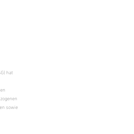
G) hat
den
bezogenen
ten sowie