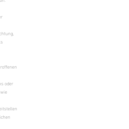
er
ichtung,
ls
troffenen
ns oder
owie
itstellen
lichen