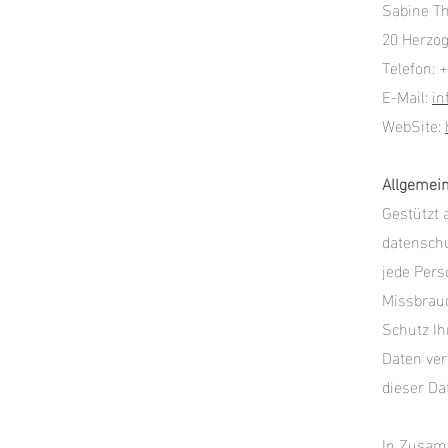
Sabine Th
20 Herzog
Telefon: 
E-Mail:
in
WebSite:
Allgemei
Gestützt 
datensch
jede Pers
Missbrauc
Schutz Ih
Daten ver
dieser Da
In Zusam