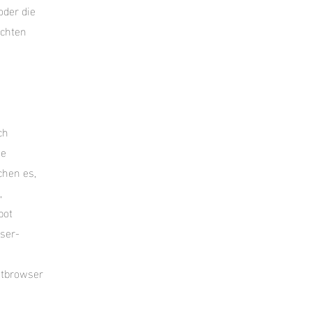
oder die
ichten
ch
ne
chen es,
,
bot
ser-
etbrowser