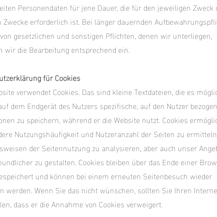
eiten Personendaten für jene Dauer, die für den jeweiligen Zweck 
n Zwecke erforderlich ist. Bei länger dauernden Aufbewahrungspfl
von gesetzlichen und sonstigen Pflichten, denen wir unterliegen,
 wir die Bearbeitung entsprechend ein.
tzerklärung für Cookies
site verwendet Cookies. Das sind kleine Textdateien, die es mögli
uf dem Endgerät des Nutzers spezifische, auf den Nutzer bezoge
onen zu speichern, während er die Website nutzt. Cookies ermögli
ere Nutzungshäufigkeit und Nutzeranzahl der Seiten zu ermitteln
sweisen der Seitennutzung zu analysieren, aber auch unser Ange
undlicher zu gestalten. Cookies bleiben über das Ende einer Brow
espeichert und können bei einem erneuten Seitenbesuch wieder
n werden. Wenn Sie das nicht wünschen, sollten Sie Ihren Intern
llen, dass er die Annahme von Cookies verweigert.