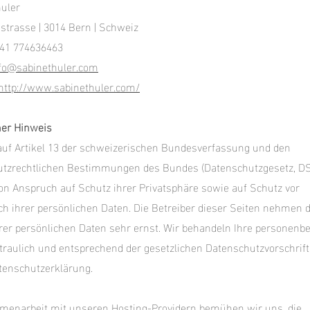
uler
strasse | 3014 Bern | Schweiz
+41 774636463
fo@sabinethuler.com
http://www.sabinethuler.com/
ner Hinweis
auf Artikel 13 der schweizerischen Bundesverfassung und den
utzrechtlichen Bestimmungen des Bundes (Datenschutzgesetz, DS
on Anspruch auf Schutz ihrer Privatsphäre sowie auf Schutz vor
h ihrer persönlichen Daten. Die Betreiber dieser Seiten nehmen 
rer persönlichen Daten sehr ernst. Wir behandeln Ihre personen
traulich und entsprechend der gesetzlichen Datenschutzvorschrif
tenschutzerklärung.
menarbeit mit unseren Hosting-Providern bemühen wir uns, die