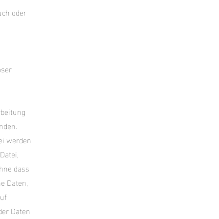
uch oder
oser
rbeitung
nden.
ei werden
Datei,
ohne dass
e Daten,
uf
 der Daten