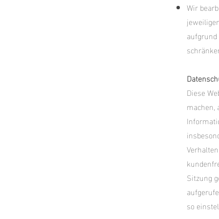
Wir bearb
jeweilige
aufgrund 
schränken
Datenschu
Diese Web
machen, a
Informati
insbesond
Verhalten
kundenfre
Sitzung g
aufgerufe
so einste