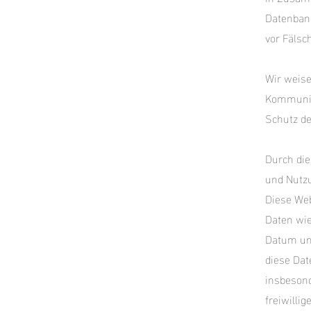
Datenbank
vor Fälsc
Wir weise
Kommunika
Schutz de
Durch die
und Nutz
Diese Web
Daten wie
Datum und
diese Dat
insbesond
freiwilli