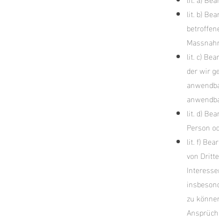
lit. b) B
betroffen
Massnah
lit. c) B
der wir g
anwendba
anwendbar
lit. d) B
Person od
lit. f) B
von Dritt
Interesse
insbesond
zu können
Ansprüch