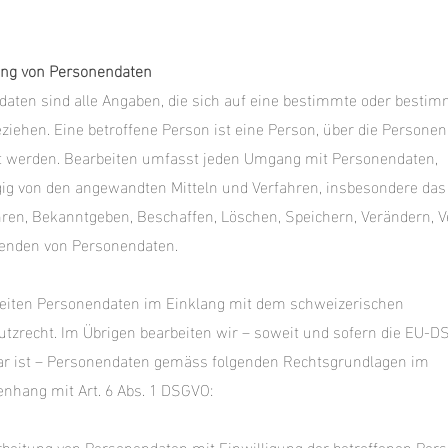
ung von Personendaten
aten sind alle Angaben, die sich auf eine bestimmte oder besti
ziehen. Eine betroffene Person ist eine Person, über die Persone
t werden. Bearbeiten umfasst jeden Umgang mit Personendaten,
g von den angewandten Mitteln und Verfahren, insbesondere das
en, Bekanntgeben, Beschaffen, Löschen, Speichern, Verändern, V
enden von Personendaten.
beiten Personendaten im Einklang mit dem schweizerischen
tzrecht. Im Übrigen bearbeiten wir – soweit und sofern die EU-
r ist – Personendaten gemäss folgenden Rechtsgrundlagen im
hang mit Art. 6 Abs. 1 DSGVO:
earbeitung von Personendaten mit Einwilligung der betroffenen Pers